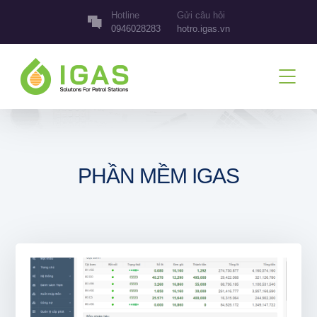
Hotline
Gửi câu hỏi
0946028283
hotro.igas.vn
PHẦN MỀM IGAS