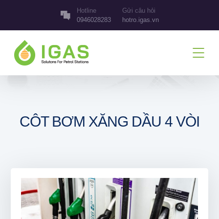
Hotline
Gửi câu hỏi
0946028283
hotro.igas.vn
CÔT BƠM XĂNG DẦU 4 VÒI