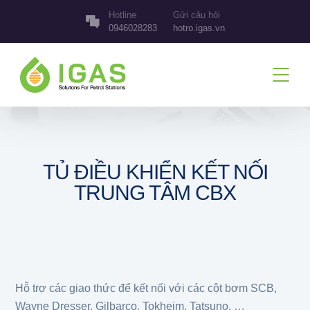
Hotline
Gửi câu hỏi
0946028283
hotro.igas.vn
TỦ ĐIỀU KHIỂN KẾT NỐI
TRUNG TÂM CBX
Hỗ trợ các giao thức để kết nối với các cột bơm SCB,
Wayne Dresser, Gilbarco, Tokheim, Tatsuno, …